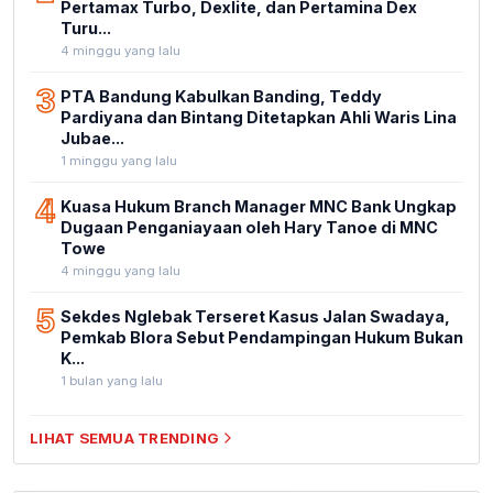
Pertamax Turbo, Dexlite, dan Pertamina Dex
Turu...
4 minggu yang lalu
3
PTA Bandung Kabulkan Banding, Teddy
Pardiyana dan Bintang Ditetapkan Ahli Waris Lina
Jubae...
1 minggu yang lalu
4
Kuasa Hukum Branch Manager MNC Bank Ungkap
Dugaan Penganiayaan oleh Hary Tanoe di MNC
Towe
4 minggu yang lalu
5
Sekdes Nglebak Terseret Kasus Jalan Swadaya,
Pemkab Blora Sebut Pendampingan Hukum Bukan
K...
1 bulan yang lalu
LIHAT SEMUA TRENDING