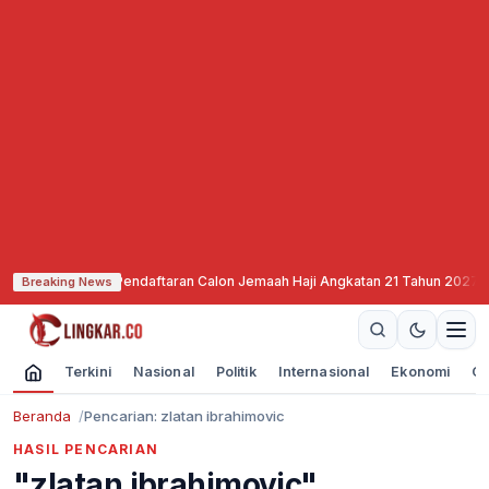
ang Mulai Buka Pendaftaran Calon Jemaah Haji Angkatan 21 Tahun 2027
·
SNE
Breaking News
Terkini
Nasional
Politik
Internasional
Ekonomi
Ol
Beranda
Pencarian: zlatan ibrahimovic
HASIL PENCARIAN
"zlatan ibrahimovic"