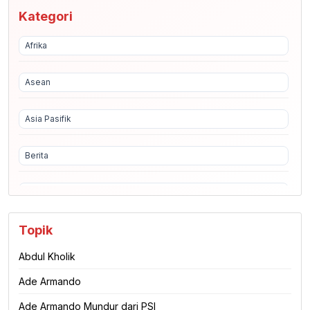
Kategori
Afrika
Asean
Asia Pasifik
Berita
Ekonomi
Topik
Eropa Amerika
Abdul Kholik
Fashion
Ade Armando
Film
Ade Armando Mundur dari PSI