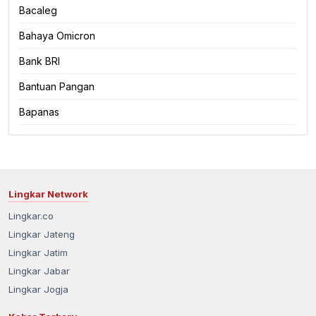
Bacaleg
Koran Digital
Bahaya Omicron
Kriminal
Bank BRI
Bantuan Pangan
Kuliner
Bapanas
Lainnya
Lingkar Network
Lingkar.co
Lingkar Jateng
Lingkar Jatim
Lingkar Jabar
Lingkar Jogja