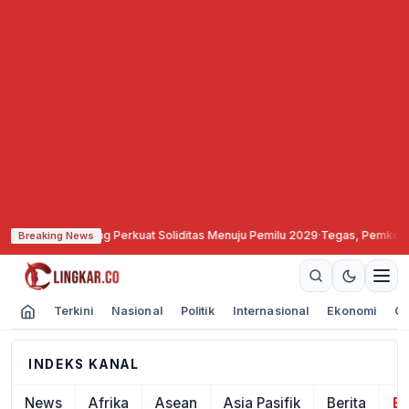
 Demokrat Semarang Perkuat Soliditas Menuju Pemilu 2029
·
Tegas, Pemkot Ba
Breaking News
Terkini
Nasional
Politik
Internasional
Ekonomi
Ol
INDEKS KANAL
News
Afrika
Asean
Asia Pasifik
Berita
E