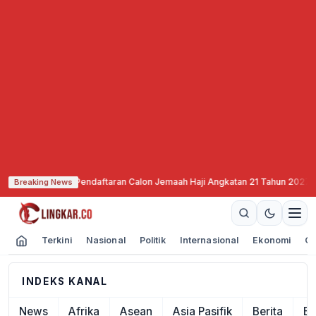
ang Mulai Buka Pendaftaran Calon Jemaah Haji Angkatan 21 Tahun 2027
·
SN
Breaking News
Terkini
Nasional
Politik
Internasional
Ekonomi
Ol
INDEKS KANAL
News
Afrika
Asean
Asia Pasifik
Berita
Ek