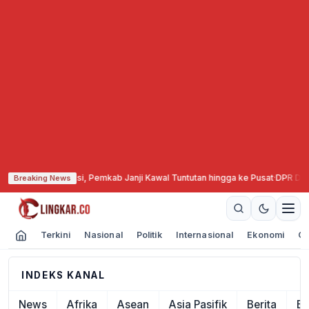
 Unggas Gelar Aksi, Pemkab Janji Kawal Tuntutan hingga ke Pusat
·
DPR Duga
Breaking News
Terkini
Nasional
Politik
Internasional
Ekonomi
Ol
INDEKS KANAL
News
Afrika
Asean
Asia Pasifik
Berita
Ek