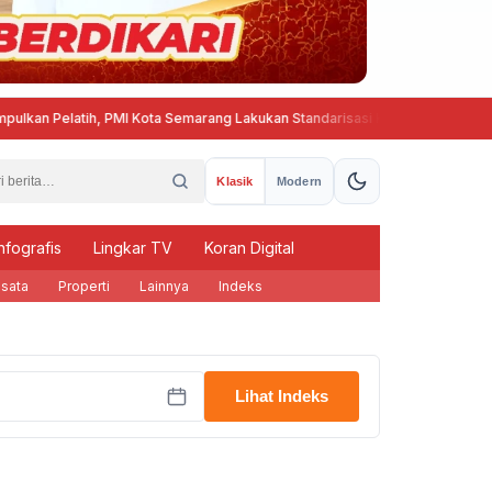
n Pelatih, PMI Kota Semarang Lakukan Standarisasi Kurikulum Pembinaan 
Klasik
Modern
nfografis
Lingkar TV
Koran Digital
sata
Properti
Lainnya
Indeks
Lihat Indeks