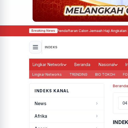
 Kota Semarang Mulai Buka Pendaftaran Calon Jemaah Haji Angkatan 21 Ta
Breaking News
INDEKS
Lingkar Network
Beranda
Nasional
I
Lingkar Networks
TRENDING
BIO TOKOH
FO
Beranda
INDEKS KANAL
News
Afrika
INDE