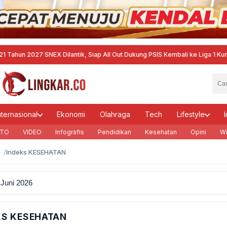
hun 2027
·
SNEX Dilantik, Siap All Out Dukung PSIS Kembali ke Liga 1
·
Kumpulka
nternasional
Ekonomi
Olahraga
Tech
Lifestyle
I
TO
VIDEO
Infografis
Pendidikan
Kesehatan
Opini
Wi
Indeks KESEHATAN
KS KESEHATAN