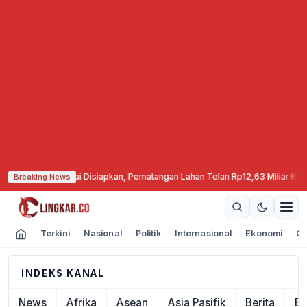
nen di Cepu Mulai Disiapkan, Pematangan Lahan Telan Rp12,63 Miliar
·
Keba
Breaking News
Terkini
Nasional
Politik
Internasional
Ekonomi
Ol
INDEKS KANAL
News
Afrika
Asean
Asia Pasifik
Berita
Ek