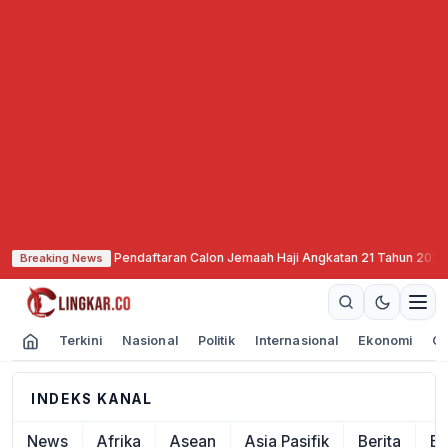
arang Mulai Buka Pendaftaran Calon Jemaah Haji Angkatan 21 Tahun 2027
·
Breaking News
Terkini
Nasional
Politik
Internasional
Ekonomi
Ol
INDEKS KANAL
News
Afrika
Asean
Asia Pasifik
Berita
Ek