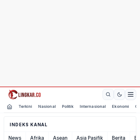
Terkini
Nasional
Politik
Internasional
Ekonomi
Ol
INDEKS KANAL
News
Afrika
Asean
Asia Pasifik
Berita
Ek