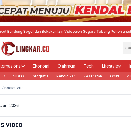
dung Segel dan Bekukan Izin Videotron Gegara Tebang Pohon untuk Tingkat
nternasional
Ekonomi
Olahraga
Tech
Lifestyle
I
TO
VIDEO
Infografis
Pendidikan
Kesehatan
Opini
Wi
Indeks VIDEO
KS VIDEO