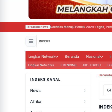
Demokrat Semarang Perkuat Soliditas Menuju Pemilu 2029
·
Tegas, Pemkot Ban
Breaking News
INDEKS
Lingkar Network
Beranda
Nasional
I
Lingkar Networks
TRENDING
BIO TOKOH
FO
Beranda
INDEKS KANAL
News
Afrika
INDE