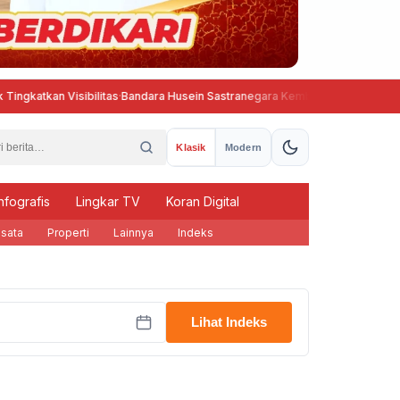
kan Visibilitas
·
Bandara Husein Sastranegara Kembali Beroperasi, Wings 
Klasik
Modern
nfografis
Lingkar TV
Koran Digital
sata
Properti
Lainnya
Indeks
Lihat Indeks