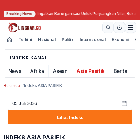
ah, Haedar Nashir Ingatkan Berorganisasi Untuk Perjuangkan Nilai, Bukan 
Breaking News
Terkini
Nasional
Politik
Internasional
Ekonomi
Ol
INDEKS KANAL
News
Afrika
Asean
Asia Pasifik
Berita
E
Beranda
Indeks ASIA PASIFIK
Lihat Indeks
INDEKS ASIA PASIFIK