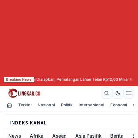
nen di Cepu Mulai Disiapkan, Pematangan Lahan Telan Rp12,63 Miliar
·
Kebak
Breaking News
Terkini
Nasional
Politik
Internasional
Ekonomi
Ol
INDEKS KANAL
News
Afrika
Asean
Asia Pasifik
Berita
Ek