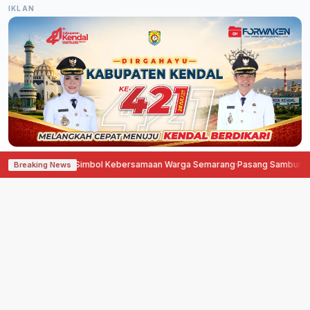
IKLAN
Tari Dug Dug Der, Simbol Kebersamaan Warga Semarang
·
Pasang Sambungan 
Breaking News