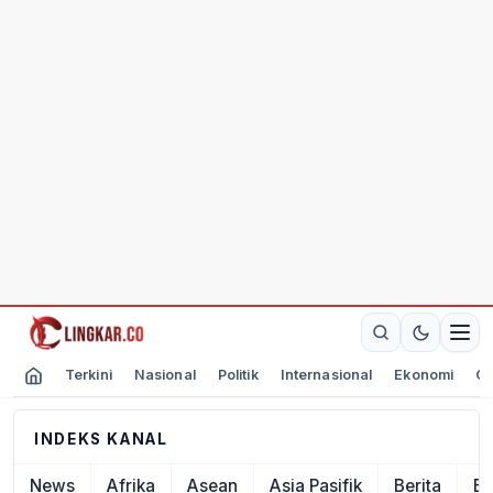
Terkini
Nasional
Politik
Internasional
Ekonomi
Ol
INDEKS KANAL
News
Afrika
Asean
Asia Pasifik
Berita
Ek