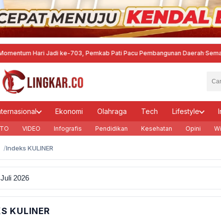
ntum Hari Jadi ke-703, Pemkab Pati Pacu Pembangunan Daerah
·
Semarang
nternasional
Ekonomi
Olahraga
Tech
Lifestyle
I
TO
VIDEO
Infografis
Pendidikan
Kesehatan
Opini
Wi
Indeks KULINER
KS KULINER