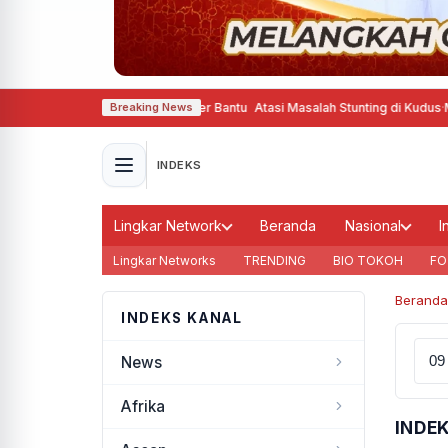
ram Belanja Pinter Gizine Bener Bantu Atasi Masalah Stunting di Kudus
·
Mome
Breaking News
INDEKS
Lingkar Network
Beranda
Nasional
I
Lingkar Networks
TRENDING
BIO TOKOH
FO
Beranda
INDEKS KANAL
News
Afrika
INDE