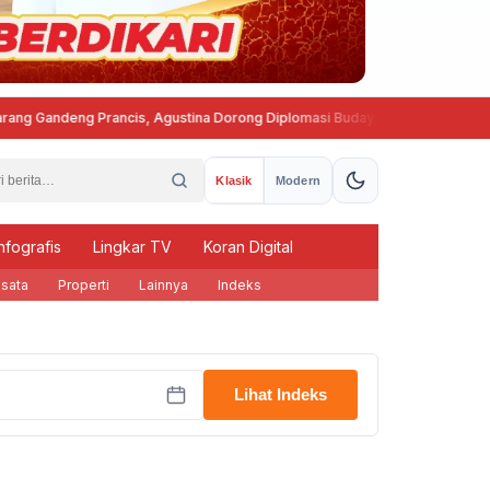
 Gandeng Prancis, Agustina Dorong Diplomasi Budaya ke Kancah Global
Klasik
Modern
nfografis
Lingkar TV
Koran Digital
sata
Properti
Lainnya
Indeks
Lihat Indeks