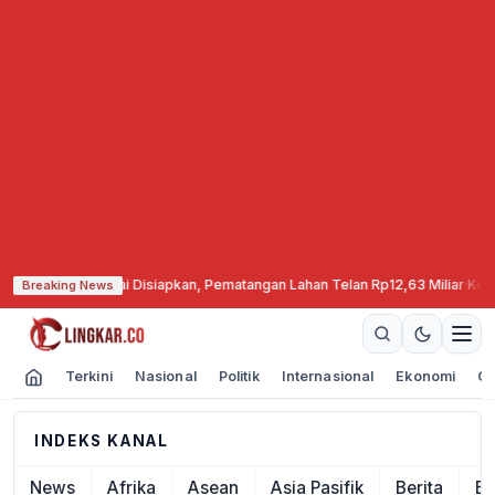
nen di Cepu Mulai Disiapkan, Pematangan Lahan Telan Rp12,63 Miliar
·
Kebak
Breaking News
Terkini
Nasional
Politik
Internasional
Ekonomi
Ol
INDEKS KANAL
News
Afrika
Asean
Asia Pasifik
Berita
Ek