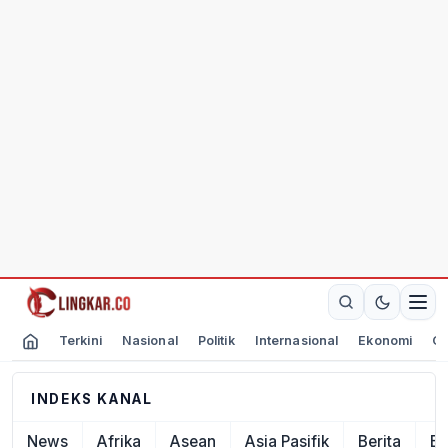
Terkini
Nasional
Politik
Internasional
Ekonomi
Ol
INDEKS KANAL
News
Afrika
Asean
Asia Pasifik
Berita
Ek