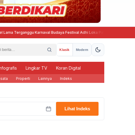
ma Terganggu
·
Karnaval Budaya Festival Adhi Loka Pati 2026 Meriah, Angka
Klasik
Modern
nfografis
Lingkar TV
Koran Digital
sata
Properti
Lainnya
Indeks
Lihat Indeks