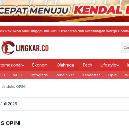
akuwon Mall Hingga Dini Hari, Kesehatan dan Ketenangan Warga Gombel La
nternasional
Ekonomi
Olahraga
Tech
Lifestyle
I
TO
VIDEO
Infografis
Pendidikan
Kesehatan
Opini
Wi
Indeks OPINI
S OPINI