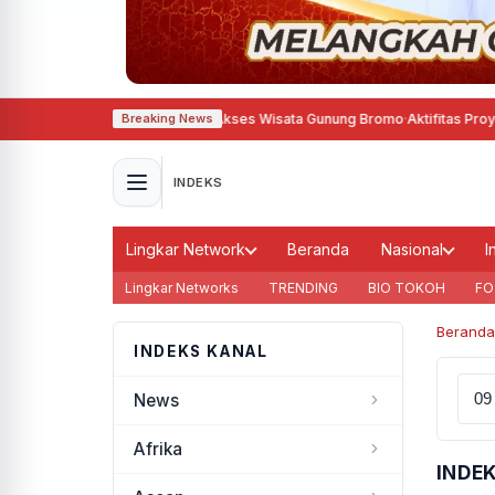
eluas, TNBTS Tutup Total Akses Wisata Gunung Bromo
·
Aktifitas Proyek P
Breaking News
INDEKS
Lingkar Network
Beranda
Nasional
I
Lingkar Networks
TRENDING
BIO TOKOH
FO
Beranda
INDEKS KANAL
News
Afrika
INDEK