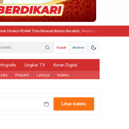
ireksi PDAM Tirta Moedal Belum Berakhir, Pemkot Semarang Pilih Tunggu P
Klasik
Modern
nfografis
Lingkar TV
Koran Digital
sata
Properti
Lainnya
Indeks
Lihat Indeks