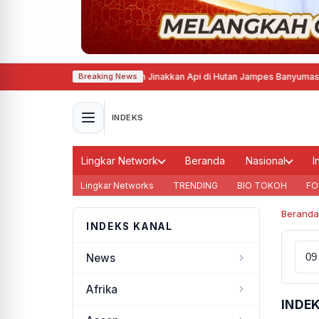
n Petugas Berjibaku 4,5 Jam Jinakkan Api di Hutan Jampes Banyumas
·
Harg
Breaking News
INDEKS
Lingkar Network
Beranda
Nasional
I
Lingkar Networks
TRENDING
BIO TOKOH
FO
Beranda
INDEKS KANAL
News
Afrika
INDE