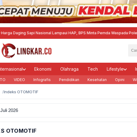
a Daging Sapi Nasional Lampaui HAP, BPS Minta Pemda Waspada
·
Polemik D
nternasional
Ekonomi
Olahraga
Tech
Lifestyle
I
TO
VIDEO
Infografis
Pendidikan
Kesehatan
Opini
Wi
Indeks OTOMOTIF
KS OTOMOTIF