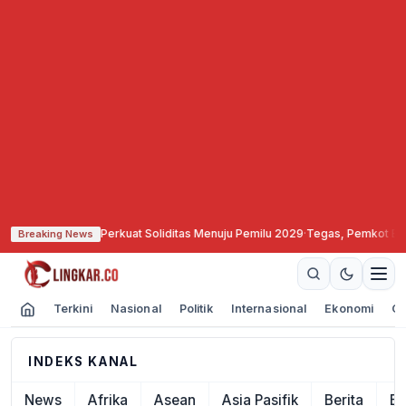
mokrat Semarang Perkuat Soliditas Menuju Pemilu 2029
·
Tegas, Pemkot Bandu
Breaking News
Terkini
Nasional
Politik
Internasional
Ekonomi
Ol
INDEKS KANAL
News
Afrika
Asean
Asia Pasifik
Berita
Ek