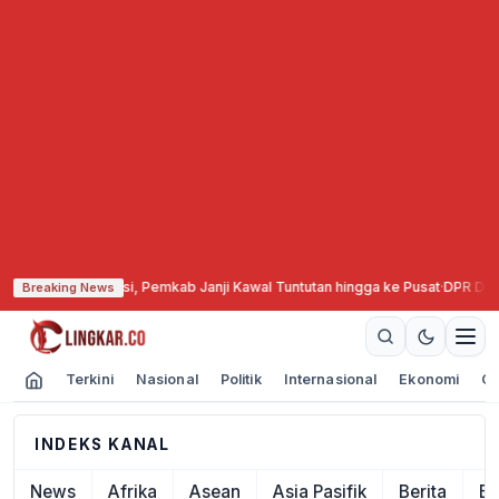
 Unggas Gelar Aksi, Pemkab Janji Kawal Tuntutan hingga ke Pusat
·
DPR Duga
Breaking News
Terkini
Nasional
Politik
Internasional
Ekonomi
Ol
INDEKS KANAL
News
Afrika
Asean
Asia Pasifik
Berita
Ek