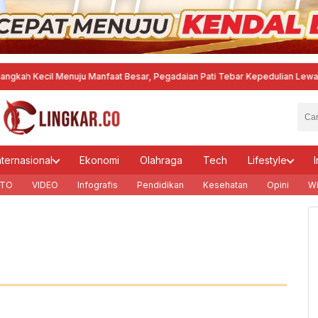
 Kecil Menuju Manfaat Besar, Pegadaian Pati Tebar Kepedulian Lewat "Meng
nternasional
Ekonomi
Olahraga
Tech
Lifestyle
I
TO
VIDEO
Infografis
Pendidikan
Kesehatan
Opini
Wi