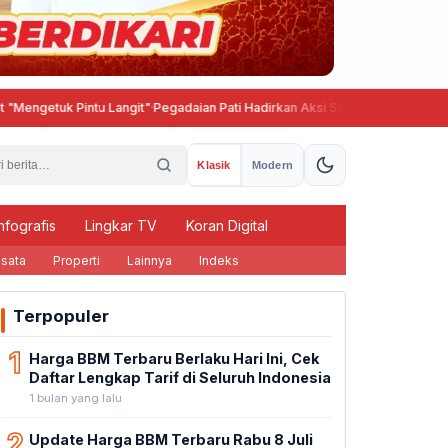
etuk Pintu Langit"
·
Pegadaian Pati Hadirkan Aksi Sosial, Tebar Manfaat unt
Klasik
Modern
nfografis
Lingkar TV
Koran Digital
sata
Properti
Lainnya
Indeks
Terpopuler
1
Harga BBM Terbaru Berlaku Hari Ini, Cek
Daftar Lengkap Tarif di Seluruh Indonesia
1 bulan yang lalu
2
Update Harga BBM Terbaru Rabu 8 Juli