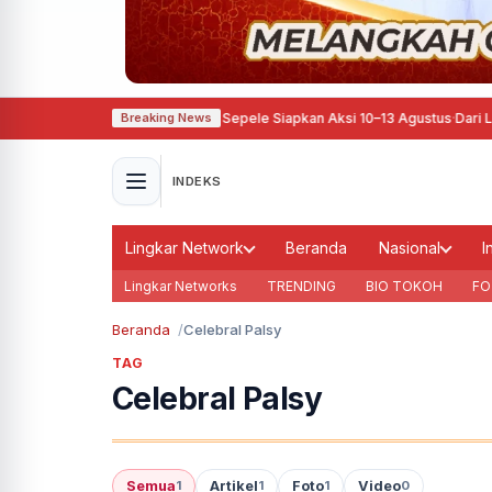
etahun Perjuangan, Pati Ora Sepele Siapkan Aksi 10–13 Agustus
·
Dari Langkah
Breaking News
INDEKS
Lingkar Network
Beranda
Nasional
I
Lingkar Networks
TRENDING
BIO TOKOH
FO
Beranda
Celebral Palsy
TAG
Celebral Palsy
Semua
Artikel
Foto
Video
1
1
1
0