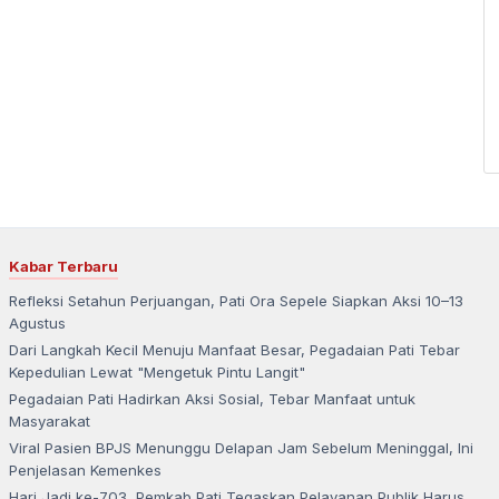
Kabar Terbaru
Refleksi Setahun Perjuangan, Pati Ora Sepele Siapkan Aksi 10–13
Agustus
Dari Langkah Kecil Menuju Manfaat Besar, Pegadaian Pati Tebar
Kepedulian Lewat "Mengetuk Pintu Langit"
Pegadaian Pati Hadirkan Aksi Sosial, Tebar Manfaat untuk
Masyarakat
Viral Pasien BPJS Menunggu Delapan Jam Sebelum Meninggal, Ini
Penjelasan Kemenkes
Hari Jadi ke-703, Pemkab Pati Tegaskan Pelayanan Publik Harus