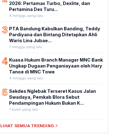
2026: Pertamax Turbo, Dexlite, dan
Pertamina Dex Turu...
4 minggu yang lalu
3
PTA Bandung Kabulkan Banding, Teddy
Pardiyana dan Bintang Ditetapkan Ahli
Waris Lina Jubae...
1 minggu yang lalu
4
Kuasa Hukum Branch Manager MNC Bank
Ungkap Dugaan Penganiayaan oleh Hary
Tanoe di MNC Towe
4 minggu yang lalu
5
Sekdes Nglebak Terseret Kasus Jalan
Swadaya, Pemkab Blora Sebut
Pendampingan Hukum Bukan K...
1 bulan yang lalu
LIHAT SEMUA TRENDING