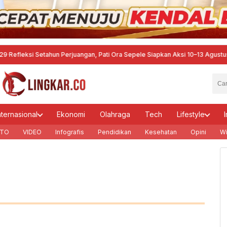
eksi Setahun Perjuangan, Pati Ora Sepele Siapkan Aksi 10–13 Agustus
·
Dari 
nternasional
Ekonomi
Olahraga
Tech
Lifestyle
I
TO
VIDEO
Infografis
Pendidikan
Kesehatan
Opini
Wi