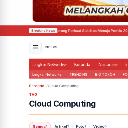
it Biru Asri, Demokrat Semarang Perkuat Soliditas Menuju Pemilu 2029
·
Refl
Breaking News
INDEKS
Lingkar Network
Beranda
Nasional
I
Lingkar Networks
TRENDING
BIO TOKOH
FO
Beranda
Cloud Computing
TAG
Cloud Computing
Semua
Artikel
Foto
Video
1
1
1
0