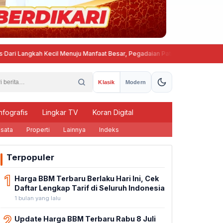
Langkah Kecil Menuju Manfaat Besar, Pegadaian Pati Tebar Kepedulian Lewa
Klasik
Modern
nfografis
Lingkar TV
Koran Digital
sata
Properti
Lainnya
Indeks
Terpopuler
1
Harga BBM Terbaru Berlaku Hari Ini, Cek
Daftar Lengkap Tarif di Seluruh Indonesia
1 bulan yang lalu
2
Update Harga BBM Terbaru Rabu 8 Juli