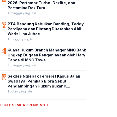
2026: Pertamax Turbo, Dexlite, dan
Pertamina Dex Turu...
4 minggu yang lalu
3
PTA Bandung Kabulkan Banding, Teddy
Pardiyana dan Bintang Ditetapkan Ahli
Waris Lina Jubae...
1 minggu yang lalu
4
Kuasa Hukum Branch Manager MNC Bank
Ungkap Dugaan Penganiayaan oleh Hary
Tanoe di MNC Towe
4 minggu yang lalu
5
Sekdes Nglebak Terseret Kasus Jalan
Swadaya, Pemkab Blora Sebut
Pendampingan Hukum Bukan K...
1 bulan yang lalu
LIHAT SEMUA TRENDING