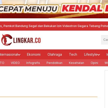
 Bandung Segel dan Bekukan Izin Videotron Gegara Tebang Pohon untuk Tin
nternasional
Ekonomi
Olahraga
Tech
Lifestyle
I
TO
VIDEO
Infografis
Pendidikan
Kesehatan
Opini
Wi