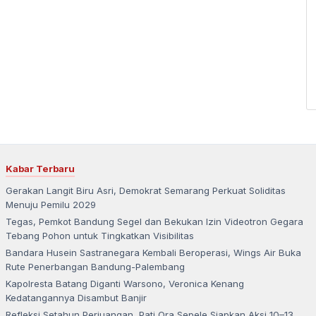
Kabar Terbaru
Gerakan Langit Biru Asri, Demokrat Semarang Perkuat Soliditas
Menuju Pemilu 2029
Tegas, Pemkot Bandung Segel dan Bekukan Izin Videotron Gegara
Tebang Pohon untuk Tingkatkan Visibilitas
Bandara Husein Sastranegara Kembali Beroperasi, Wings Air Buka
Rute Penerbangan Bandung-Palembang
Kapolresta Batang Diganti Warsono, Veronica Kenang
Kedatangannya Disambut Banjir
Refleksi Setahun Perjuangan, Pati Ora Sepele Siapkan Aksi 10–13