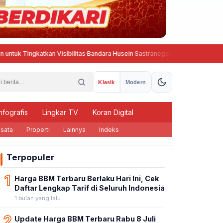
gkatkan Visibilitas
·
Bandara Husein Sastranegara Kembali Beroperasi, W
Klasik
Modern
nfografis
Lingkar TV
Koran Digital
sata
Properti
Lainnya
Indeks
Terpopuler
1
Harga BBM Terbaru Berlaku Hari Ini, Cek
Daftar Lengkap Tarif di Seluruh Indonesia
1 bulan yang lalu
2
Update Harga BBM Terbaru Rabu 8 Juli