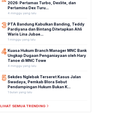
2026: Pertamax Turbo, Dexlite, dan
Pertamina Dex Turu...
4 minggu yang lalu
3
PTA Bandung Kabulkan Banding, Teddy
Pardiyana dan Bintang Ditetapkan Ahli
Waris Lina Jubae...
1 minggu yang lalu
4
Kuasa Hukum Branch Manager MNC Bank
Ungkap Dugaan Penganiayaan oleh Hary
Tanoe di MNC Towe
4 minggu yang lalu
5
Sekdes Nglebak Terseret Kasus Jalan
Swadaya, Pemkab Blora Sebut
Pendampingan Hukum Bukan K...
1 bulan yang lalu
LIHAT SEMUA TRENDING