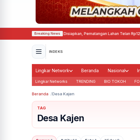
at Permanen di Cepu Mulai Disiapkan, Pematangan Lahan Telan Rp12,63 Mili
Breaking News
INDEKS
Lingkar Network
Beranda
Nasional
I
Lingkar Networks
TRENDING
BIO TOKOH
FO
Beranda
Desa Kajen
TAG
Desa Kajen