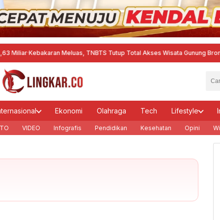
ar
·
Kebakaran Meluas, TNBTS Tutup Total Akses Wisata Gunung Bromo
·
Akti
nternasional
Ekonomi
Olahraga
Tech
Lifestyle
I
TO
VIDEO
Infografis
Pendidikan
Kesehatan
Opini
Wi