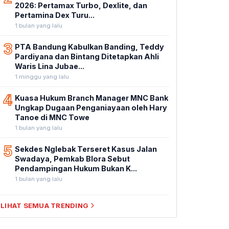
2026: Pertamax Turbo, Dexlite, dan
Pertamina Dex Turu...
1 bulan yang lalu
3
PTA Bandung Kabulkan Banding, Teddy
Pardiyana dan Bintang Ditetapkan Ahli
Waris Lina Jubae...
1 minggu yang lalu
4
Kuasa Hukum Branch Manager MNC Bank
Ungkap Dugaan Penganiayaan oleh Hary
Tanoe di MNC Towe
1 bulan yang lalu
5
Sekdes Nglebak Terseret Kasus Jalan
Swadaya, Pemkab Blora Sebut
Pendampingan Hukum Bukan K...
1 bulan yang lalu
LIHAT SEMUA TRENDING