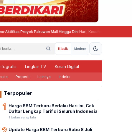
fitas Proyek Pakuwon Mall Hingga Dini Hari, Kesehatan dan Ketenangan W
Klasik
Modern
nfografis
Lingkar TV
Koran Digital
sata
Properti
Lainnya
Indeks
Terpopuler
1
Harga BBM Terbaru Berlaku Hari Ini, Cek
Daftar Lengkap Tarif di Seluruh Indonesia
1 bulan yang lalu
2
Update Harga BBM Terbaru Rabu 8 Juli