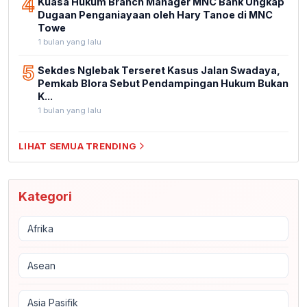
4
Kuasa Hukum Branch Manager MNC Bank Ungkap
Dugaan Penganiayaan oleh Hary Tanoe di MNC
Towe
1 bulan yang lalu
5
Sekdes Nglebak Terseret Kasus Jalan Swadaya,
Pemkab Blora Sebut Pendampingan Hukum Bukan
K...
1 bulan yang lalu
LIHAT SEMUA TRENDING
Kategori
Afrika
Asean
Asia Pasifik