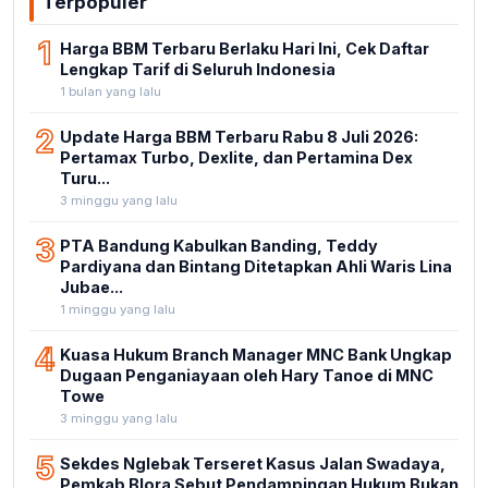
Terpopuler
1
Harga BBM Terbaru Berlaku Hari Ini, Cek Daftar
Lengkap Tarif di Seluruh Indonesia
1 bulan yang lalu
2
Update Harga BBM Terbaru Rabu 8 Juli 2026:
Pertamax Turbo, Dexlite, dan Pertamina Dex
Turu...
3 minggu yang lalu
3
PTA Bandung Kabulkan Banding, Teddy
Pardiyana dan Bintang Ditetapkan Ahli Waris Lina
Jubae...
1 minggu yang lalu
4
Kuasa Hukum Branch Manager MNC Bank Ungkap
Dugaan Penganiayaan oleh Hary Tanoe di MNC
Towe
3 minggu yang lalu
5
Sekdes Nglebak Terseret Kasus Jalan Swadaya,
Pemkab Blora Sebut Pendampingan Hukum Bukan