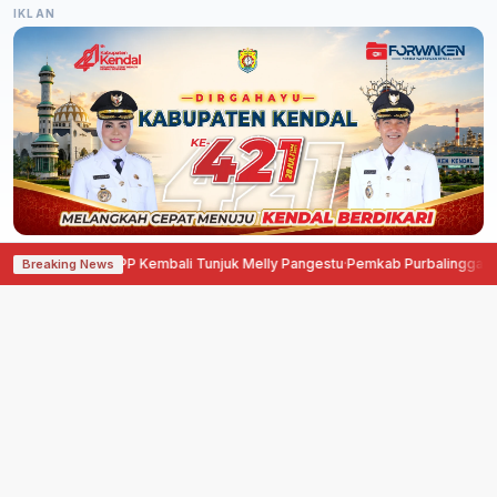
IKLAN
ang Berakhir, DPP Kembali Tunjuk Melly Pangestu
·
Pemkab Purbalingga Perk
Breaking News