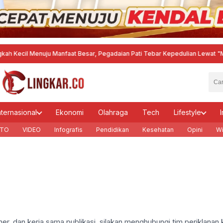
Kecil Menuju Manfaat Besar, Pegadaian Pati Tebar Kepedulian Lewat "Menge
nternasional
Ekonomi
Olahraga
Tech
Lifestyle
I
TO
VIDEO
Infografis
Pendidikan
Kesehatan
Opini
Wi
er, dan kerja sama publikasi, silakan menghubungi tim periklanan k