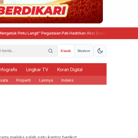
tuk Pintu Langit"
·
Pegadaian Pati Hadirkan Aksi Sosial, Tebar Manfaat untu
Klasik
Modern
nfografis
Lingkar TV
Koran Digital
sata
Properti
Lainnya
Indeks
ami melalui salah satu kantor berikut.