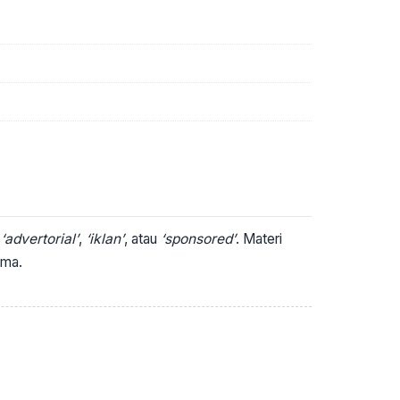
i
‘advertorial’
,
‘iklan’
, atau
‘sponsored’
. Materi
ima.