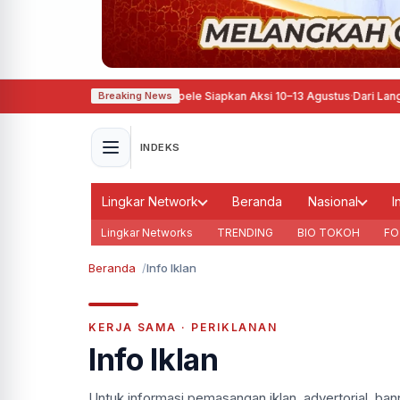
tahun Perjuangan, Pati Ora Sepele Siapkan Aksi 10–13 Agustus
·
Dari Langkah 
Breaking News
INDEKS
Lingkar Network
Beranda
Nasional
I
Lingkar Networks
TRENDING
BIO TOKOH
FO
Beranda
Info Iklan
KERJA SAMA · PERIKLANAN
Info Iklan
Untuk informasi pemasangan iklan, advertorial, bann