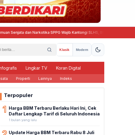
njata dan Narkotika
·
SPPG Wajib Kantongi SLHS, BGN Beri Tenggat hingga 1
Klasik
Modern
nfografis
Lingkar TV
Koran Digital
sata
Properti
Lainnya
Indeks
Terpopuler
1
Harga BBM Terbaru Berlaku Hari Ini, Cek
Daftar Lengkap Tarif di Seluruh Indonesia
1 bulan yang lalu
2
Update Harga BBM Terbaru Rabu 8 Juli