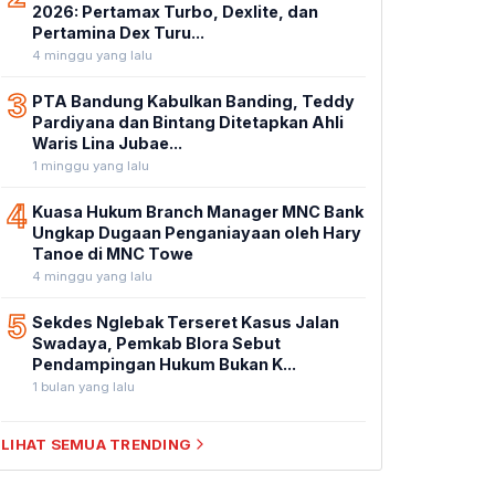
2026: Pertamax Turbo, Dexlite, dan
Pertamina Dex Turu...
4 minggu yang lalu
3
PTA Bandung Kabulkan Banding, Teddy
Pardiyana dan Bintang Ditetapkan Ahli
Waris Lina Jubae...
1 minggu yang lalu
4
Kuasa Hukum Branch Manager MNC Bank
Ungkap Dugaan Penganiayaan oleh Hary
Tanoe di MNC Towe
4 minggu yang lalu
5
Sekdes Nglebak Terseret Kasus Jalan
Swadaya, Pemkab Blora Sebut
Pendampingan Hukum Bukan K...
1 bulan yang lalu
LIHAT SEMUA TRENDING