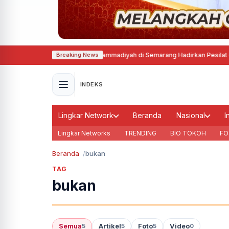
ilat Tapak Suci Putra Muhammadiyah di Semarang Hadirkan Pesilat dari Li
Breaking News
INDEKS
Lingkar Network
Beranda
Nasional
I
Lingkar Networks
TRENDING
BIO TOKOH
FO
Beranda
bukan
TAG
bukan
Semua
Artikel
Foto
Video
5
5
5
0