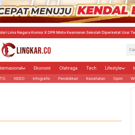
ma Negara
·
Komisi X DPR Minta Keamanan Sekolah Diperketat Usai Temuan Se
nternasional
Ekonomi
Olahraga
Tech
Lifestyle
I
TO
VIDEO
Infografis
Pendidikan
Kesehatan
Opini
Wi