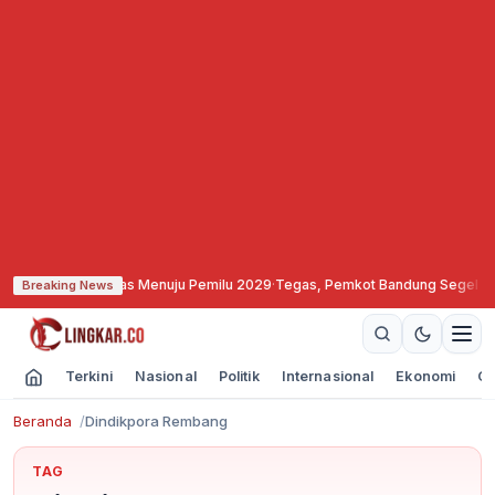
kuat Soliditas Menuju Pemilu 2029
·
Tegas, Pemkot Bandung Segel dan Bekuka
Breaking News
Terkini
Nasional
Politik
Internasional
Ekonomi
Ol
Beranda
Dindikpora Rembang
TAG