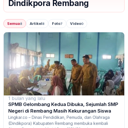
Dindikpora Rembang
Semua
Artikel
Foto
Video
8
8
7
0
1 bulan yang lalu
SPMB Gelombang Kedua Dibuka, Sejumlah SMP
Negeri di Rembang Masih Kekurangan Siswa
Lingkar.co – Dinas Pendidikan, Pemuda, dan Olahraga
(Dindikpora) Kabupaten Rembang membuka kembali