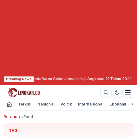
g Mulai Buka Pendaftaran Calon Jemaah Haji Angkatan 21 Tahun 2027
·
SNEX 
Breaking News
Terkini
Nasional
Politik
Internasional
Ekonomi
Ol
Beranda
Food
TAG