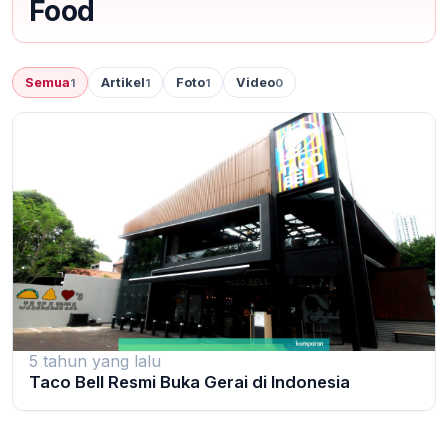
Food
Semua
Artikel
Foto
Video
1
1
1
0
5 tahun yang lalu
Taco Bell Resmi Buka Gerai di Indonesia