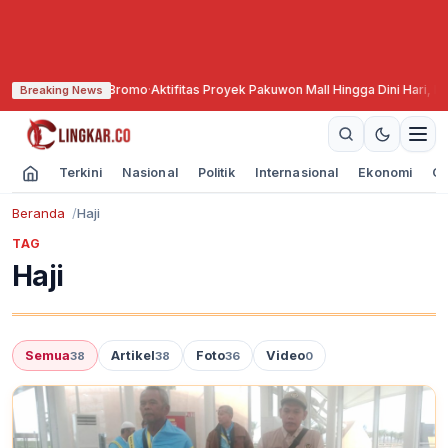
unung Bromo
·
Aktifitas Proyek Pakuwon Mall Hingga Dini Hari, Kesehatan 
Breaking News
Terkini
Nasional
Politik
Internasional
Ekonomi
Ol
Beranda
Haji
TAG
Haji
Semua
Artikel
Foto
Video
38
38
36
0