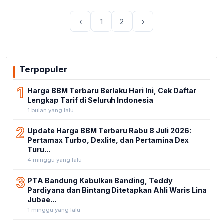
‹
1
2
›
Terpopuler
1
Harga BBM Terbaru Berlaku Hari Ini, Cek Daftar
Lengkap Tarif di Seluruh Indonesia
1 bulan yang lalu
2
Update Harga BBM Terbaru Rabu 8 Juli 2026:
Pertamax Turbo, Dexlite, dan Pertamina Dex
Turu...
4 minggu yang lalu
3
PTA Bandung Kabulkan Banding, Teddy
Pardiyana dan Bintang Ditetapkan Ahli Waris Lina
Jubae...
1 minggu yang lalu