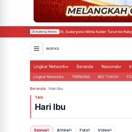
arang Ditarget Menang 2029, Sudaryono Minta Kader Turun ke Rakyat
·
Seko
Breaking News
INDEKS
Lingkar Network
Beranda
Nasional
I
Lingkar Networks
TRENDING
BIO TOKOH
FO
Beranda
Hari Ibu
TAG
Hari Ibu
Semua
Artikel
Foto
Video
5
5
5
0