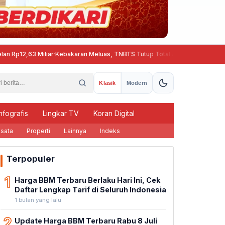
2,63 Miliar
·
Kebakaran Meluas, TNBTS Tutup Total Akses Wisata Gunung B
Klasik
Modern
nfografis
Lingkar TV
Koran Digital
sata
Properti
Lainnya
Indeks
Terpopuler
1
Harga BBM Terbaru Berlaku Hari Ini, Cek
Daftar Lengkap Tarif di Seluruh Indonesia
1 bulan yang lalu
2
Update Harga BBM Terbaru Rabu 8 Juli