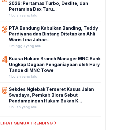
2026: Pertamax Turbo, Dexlite, dan
Pertamina Dex Turu...
1 bulan yang lalu
3
PTA Bandung Kabulkan Banding, Teddy
Pardiyana dan Bintang Ditetapkan Ahli
Waris Lina Jubae...
1 minggu yang lalu
4
Kuasa Hukum Branch Manager MNC Bank
Ungkap Dugaan Penganiayaan oleh Hary
Tanoe di MNC Towe
1 bulan yang lalu
5
Sekdes Nglebak Terseret Kasus Jalan
Swadaya, Pemkab Blora Sebut
Pendampingan Hukum Bukan K...
1 bulan yang lalu
LIHAT SEMUA TRENDING