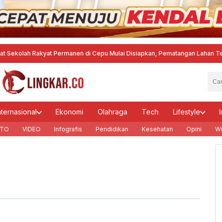
lah Rakyat Permanen di Cepu Mulai Disiapkan, Pematangan Lahan Telan Rp1
nternasional
Ekonomi
Olahraga
Tech
Lifestyle
I
TO
VIDEO
Infografis
Pendidikan
Kesehatan
Opini
Wi