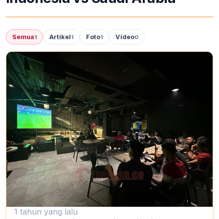
Semua
Artikel
Foto
Video
1
1
1
0
1 tahun yang lalu