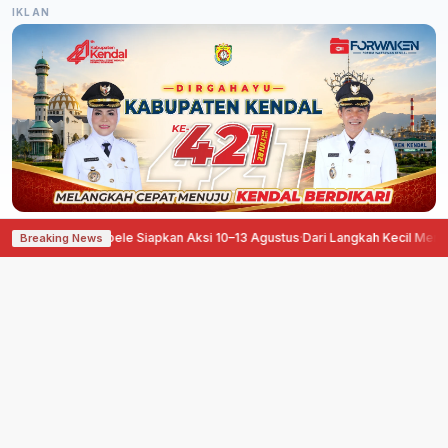
IKLAN
an, Pati Ora Sepele Siapkan Aksi 10–13 Agustus
·
Dari Langkah Kecil Menuju 
Breaking News