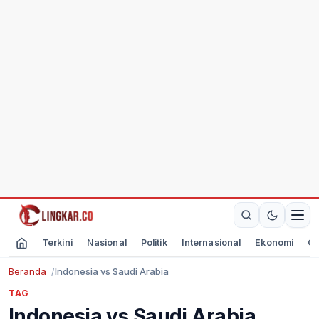
Terkini
Nasional
Politik
Internasional
Ekonomi
Ol
Beranda
Indonesia vs Saudi Arabia
TAG
Indonesia vs Saudi Arabia