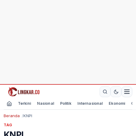
Terkini
Nasional
Politik
Internasional
Ekonomi
Ol
Beranda
KNPI
TAG
KNPI