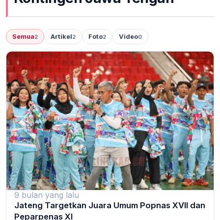
Semua
Artikel
Foto
Video
2
2
2
0
9 bulan yang lalu
Jateng Targetkan Juara Umum Popnas XVII dan
Peparpenas XI