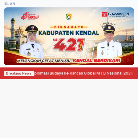
IKLAN
tina Dorong Diplomasi Budaya ke Kancah Global
·
MTQ Nasional 2026 di Jawa
Breaking News