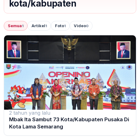
kota/kabupaten
Semua
Artikel
Foto
Video
1
1
1
0
2 tahun yang lalu
Mbak Ita Sambut 73 Kota/Kabupaten Pusaka Di
Kota Lama Semarang