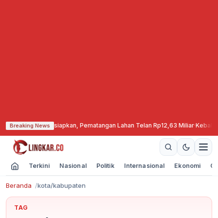
i Cepu Mulai Disiapkan, Pematangan Lahan Telan Rp12,63 Miliar
·
Kebakaran
Breaking News
Terkini
Nasional
Politik
Internasional
Ekonomi
Ol
Beranda
kota/kabupaten
TAG