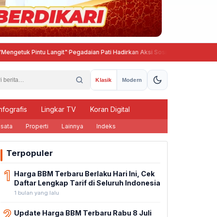
k Pintu Langit"
·
Pegadaian Pati Hadirkan Aksi Sosial, Tebar Manfaat untuk 
Klasik
Modern
nfografis
Lingkar TV
Koran Digital
sata
Properti
Lainnya
Indeks
Terpopuler
1
Harga BBM Terbaru Berlaku Hari Ini, Cek
Daftar Lengkap Tarif di Seluruh Indonesia
1 bulan yang lalu
2
Update Harga BBM Terbaru Rabu 8 Juli