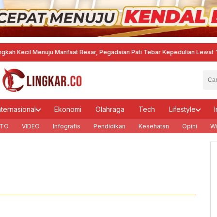
ecil Menuju Manfaat Besar, Pegadaian Pati Tebar Kepedulian Lewat "Mengetu
nternasional
Ekonomi
Olahraga
Tech
Lifestyle
I
TO
VIDEO
Infografis
Pendidikan
Kesehatan
Opini
Wi