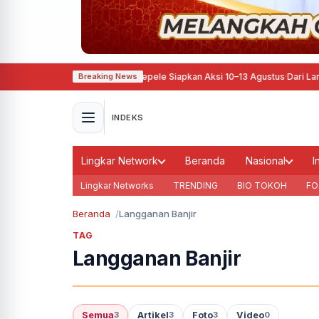
hun Perjuangan, Pati Ora Sepele Siapkan Aksi 10–13 Agustus
·
Dari Langkah K
Breaking News
INDEKS
Lingkar Network
Beranda
Nasional
I
Lingkar Networks
TRENDING
BIO TOKOH
FO
Beranda
Langganan Banjir
TAG
Langganan Banjir
Semua
Artikel
Foto
Video
3
3
3
0