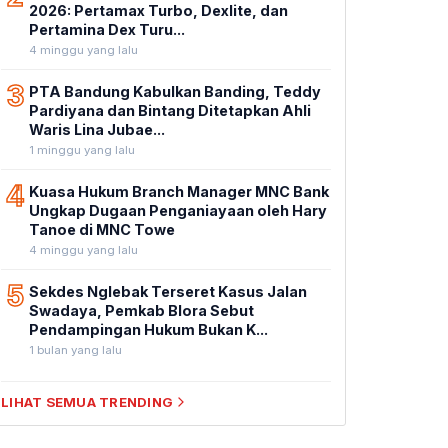
2026: Pertamax Turbo, Dexlite, dan
Pertamina Dex Turu...
4 minggu yang lalu
3
PTA Bandung Kabulkan Banding, Teddy
Pardiyana dan Bintang Ditetapkan Ahli
Waris Lina Jubae...
1 minggu yang lalu
4
Kuasa Hukum Branch Manager MNC Bank
Ungkap Dugaan Penganiayaan oleh Hary
Tanoe di MNC Towe
4 minggu yang lalu
5
Sekdes Nglebak Terseret Kasus Jalan
Swadaya, Pemkab Blora Sebut
Pendampingan Hukum Bukan K...
1 bulan yang lalu
LIHAT SEMUA TRENDING