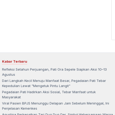
Kabar Terbaru
Refleksi Setahun Perjuangan, Pati Ora Sepele Siapkan Aksi 10–13
Agustus
Dari Langkah Kecil Menuju Manfaat Besar, Pegadaian Pati Tebar
Kepedulian Lewat "Mengetuk Pintu Langit"
Pegadaian Pati Hadirkan Aksi Sosial, Tebar Manfaat untuk
Masyarakat
Viral Pasien BPJS Menunggu Delapan Jam Sebelum Meninggal, Ini
Penjelasan Kemenkes
Agustina Perkenalkan Tari Dug Dug Der, Simbol Kebersamaan Warga