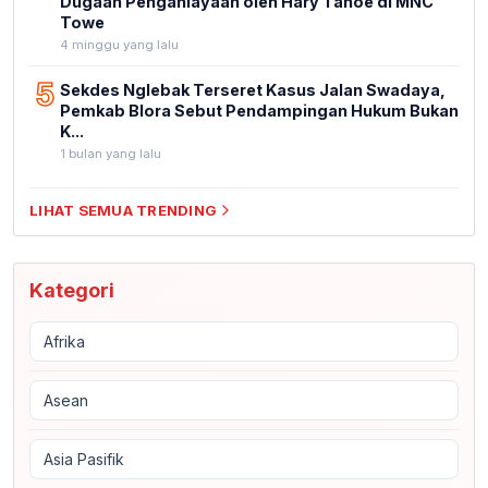
Dugaan Penganiayaan oleh Hary Tanoe di MNC
Towe
4 minggu yang lalu
5
Sekdes Nglebak Terseret Kasus Jalan Swadaya,
Pemkab Blora Sebut Pendampingan Hukum Bukan
K...
1 bulan yang lalu
LIHAT SEMUA TRENDING
Kategori
Afrika
Asean
Asia Pasifik