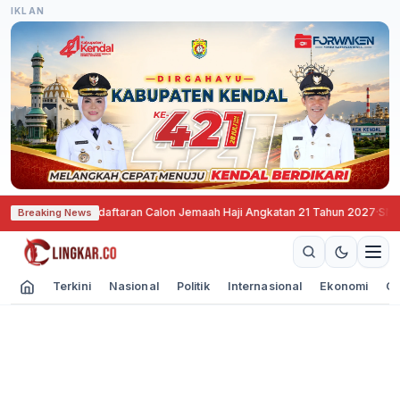
IKLAN
Mulai Buka Pendaftaran Calon Jemaah Haji Angkatan 21 Tahun 2027
·
SNEX Di
Breaking News
Terkini
Nasional
Politik
Internasional
Ekonomi
Ol