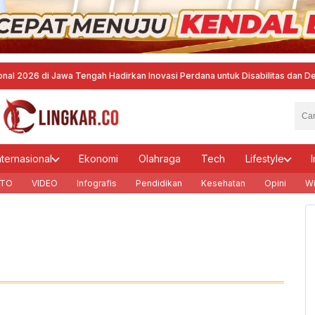
6 di Jawa Tengah Hadirkan Inovasi Perdana untuk Disabilitas dan Dewan 
nternasional
Ekonomi
Olahraga
Tech
Lifestyle
I
TO
VIDEO
Infografis
Pendidikan
Kesehatan
Opini
Wi