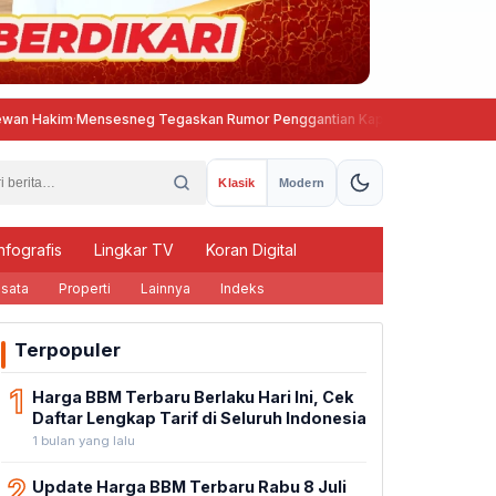
Hakim
·
Mensesneg Tegaskan Rumor Penggantian Kapolri Tidak Benar
Klasik
Modern
nfografis
Lingkar TV
Koran Digital
sata
Properti
Lainnya
Indeks
Terpopuler
1
Harga BBM Terbaru Berlaku Hari Ini, Cek
Daftar Lengkap Tarif di Seluruh Indonesia
1 bulan yang lalu
2
Update Harga BBM Terbaru Rabu 8 Juli