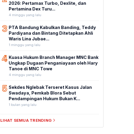
2026: Pertamax Turbo, Dexlite, dan
Pertamina Dex Turu...
4 minggu yang lalu
3
PTA Bandung Kabulkan Banding, Teddy
Pardiyana dan Bintang Ditetapkan Ahli
Waris Lina Jubae...
1 minggu yang lalu
4
Kuasa Hukum Branch Manager MNC Bank
Ungkap Dugaan Penganiayaan oleh Hary
Tanoe di MNC Towe
4 minggu yang lalu
5
Sekdes Nglebak Terseret Kasus Jalan
Swadaya, Pemkab Blora Sebut
Pendampingan Hukum Bukan K...
1 bulan yang lalu
LIHAT SEMUA TRENDING