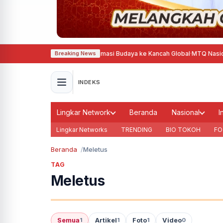
is, Agustina Dorong Diplomasi Budaya ke Kancah Global
·
MTQ Nasional 202
Breaking News
INDEKS
Lingkar Network
Beranda
Nasional
I
Lingkar Networks
TRENDING
BIO TOKOH
FO
Beranda
Meletus
TAG
Meletus
Semua
Artikel
Foto
Video
1
1
1
0