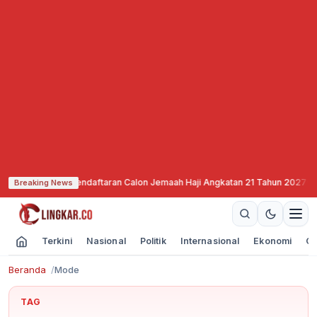
g Mulai Buka Pendaftaran Calon Jemaah Haji Angkatan 21 Tahun 2027
·
SNEX
Breaking News
Terkini
Nasional
Politik
Internasional
Ekonomi
Ol
Beranda
Mode
TAG