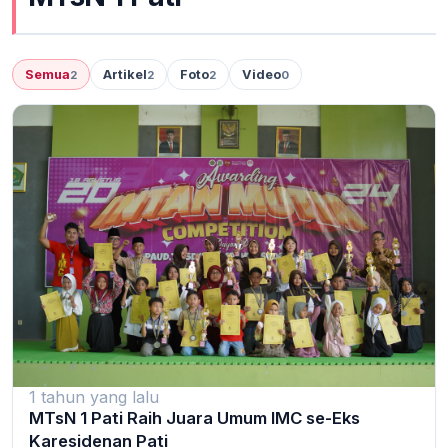
Semua
Artikel
Foto
Video
2
2
2
0
1 tahun yang lalu
MTsN 1 Pati Raih Juara Umum IMC se-Eks
Karesidenan Pati