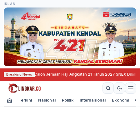
IKLAN
a Pendaftaran Calon Jemaah Haji Angkatan 21 Tahun 2027
·
SNEX Dilantik, S
Breaking News
Terkini
Nasional
Politik
Internasional
Ekonomi
Ol