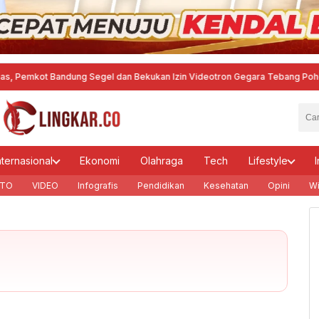
ot Bandung Segel dan Bekukan Izin Videotron Gegara Tebang Pohon untuk T
nternasional
Ekonomi
Olahraga
Tech
Lifestyle
I
TO
VIDEO
Infografis
Pendidikan
Kesehatan
Opini
Wi