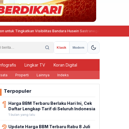
ingkatkan Visibilitas
·
Bandara Husein Sastranegara Kembali Beroperasi, 
Klasik
Modern
nfografis
Lingkar TV
Koran Digital
sata
Properti
Lainnya
Indeks
Terpopuler
1
Harga BBM Terbaru Berlaku Hari Ini, Cek
Daftar Lengkap Tarif di Seluruh Indonesia
1 bulan yang lalu
2
Update Harga BBM Terbaru Rabu 8 Juli