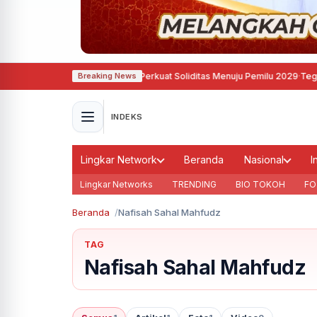
Asri, Demokrat Semarang Perkuat Soliditas Menuju Pemilu 2029
·
Tegas, Pemk
Breaking News
INDEKS
Lingkar Network
Beranda
Nasional
I
Lingkar Networks
TRENDING
BIO TOKOH
FO
Beranda
Nafisah Sahal Mahfudz
TAG
Nafisah Sahal Mahfudz