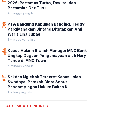
2026: Pertamax Turbo, Dexlite, dan
Pertamina Dex Turu...
4 minggu yang lalu
3
PTA Bandung Kabulkan Banding, Teddy
Pardiyana dan Bintang Ditetapkan Ahli
Waris Lina Jubae...
1 minggu yang lalu
4
Kuasa Hukum Branch Manager MNC Bank
Ungkap Dugaan Penganiayaan oleh Hary
Tanoe di MNC Towe
4 minggu yang lalu
5
Sekdes Nglebak Terseret Kasus Jalan
Swadaya, Pemkab Blora Sebut
Pendampingan Hukum Bukan K...
1 bulan yang lalu
LIHAT SEMUA TRENDING