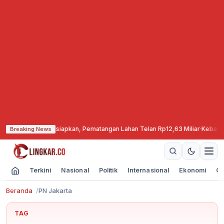
i Cepu Mulai Disiapkan, Pematangan Lahan Telan Rp12,63 Miliar
·
Kebakaran
Breaking News
Terkini
Nasional
Politik
Internasional
Ekonomi
Ol
Beranda
PN Jakarta
TAG