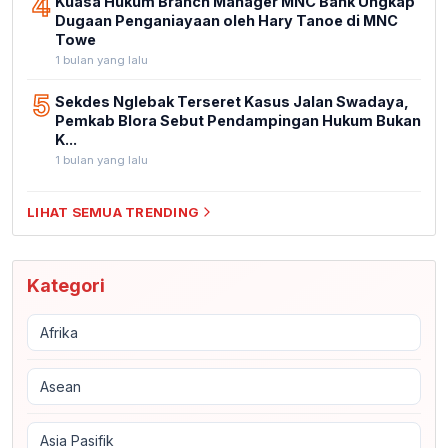
4
Kuasa Hukum Branch Manager MNC Bank Ungkap
Dugaan Penganiayaan oleh Hary Tanoe di MNC
Towe
1 bulan yang lalu
5
Sekdes Nglebak Terseret Kasus Jalan Swadaya,
Pemkab Blora Sebut Pendampingan Hukum Bukan
K...
1 bulan yang lalu
LIHAT SEMUA TRENDING
Kategori
Afrika
Asean
Asia Pasifik