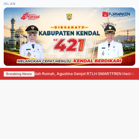
IKLAN
ima Bantuan Bedah Rumah, Agustina Genjot RTLH
·
SMARTFREN Hadirkan Unli
Breaking News