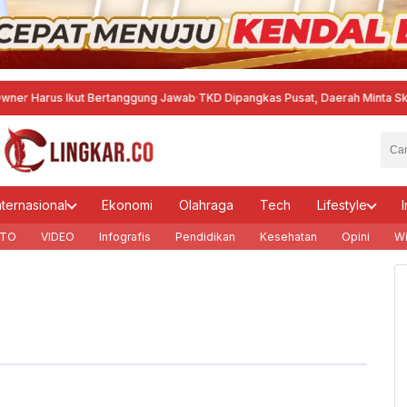
rus Ikut Bertanggung Jawab
·
TKD Dipangkas Pusat, Daerah Minta Skema Bel
nternasional
Ekonomi
Olahraga
Tech
Lifestyle
I
TO
VIDEO
Infografis
Pendidikan
Kesehatan
Opini
Wi