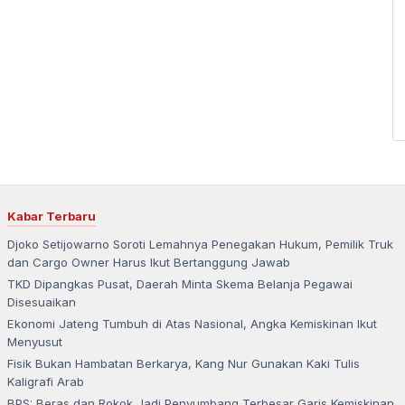
Kabar Terbaru
Djoko Setijowarno Soroti Lemahnya Penegakan Hukum, Pemilik Truk
dan Cargo Owner Harus Ikut Bertanggung Jawab
TKD Dipangkas Pusat, Daerah Minta Skema Belanja Pegawai
Disesuaikan
Ekonomi Jateng Tumbuh di Atas Nasional, Angka Kemiskinan Ikut
Menyusut
Fisik Bukan Hambatan Berkarya, Kang Nur Gunakan Kaki Tulis
Kaligrafi Arab
BPS: Beras dan Rokok Jadi Penyumbang Terbesar Garis Kemiskinan