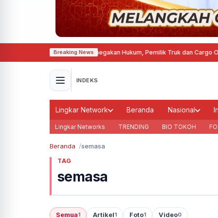
warno Soroti Lemahnya Penegakan Hukum, Pemilik Truk dan Cargo Owner Ha
Breaking News
INDEKS
Lingkar Network
Beranda
Nasional
I
Lingkar Networks
TRENDING
BIO TOKOH
FO
Beranda
semasa
TAG
semasa
Semua
Artikel
Foto
Video
1
1
1
0