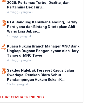
2026: Pertamax Turbo, Dexlite, dan
Pertamina Dex Turu...
4 minggu yang lalu
3
PTA Bandung Kabulkan Banding, Teddy
Pardiyana dan Bintang Ditetapkan Ahli
Waris Lina Jubae...
1 minggu yang lalu
4
Kuasa Hukum Branch Manager MNC Bank
Ungkap Dugaan Penganiayaan oleh Hary
Tanoe di MNC Towe
4 minggu yang lalu
5
Sekdes Nglebak Terseret Kasus Jalan
Swadaya, Pemkab Blora Sebut
Pendampingan Hukum Bukan K...
1 bulan yang lalu
LIHAT SEMUA TRENDING