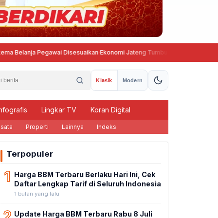
anja Pegawai Disesuaikan
·
Ekonomi Jateng Tumbuh di Atas Nasional, Angka
Klasik
Modern
nfografis
Lingkar TV
Koran Digital
sata
Properti
Lainnya
Indeks
Terpopuler
1
Harga BBM Terbaru Berlaku Hari Ini, Cek
Daftar Lengkap Tarif di Seluruh Indonesia
1 bulan yang lalu
2
Update Harga BBM Terbaru Rabu 8 Juli