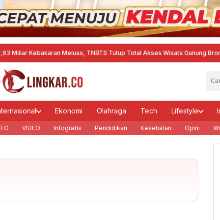
ar
·
Kebakaran Meluas, TNBTS Tutup Total Akses Wisata Gunung Bromo
·
Akti
nternasional
Ekonomi
Olahraga
Tech
Lifestyle
I
TO
VIDEO
Infografis
Pendidikan
Kesehatan
Opini
Wi