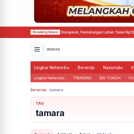
t Permanen di Cepu Mulai Disiapkan, Pematangan Lahan Telan Rp12,63 Mili
Breaking News
INDEKS
Lingkar Network
Beranda
Nasional
I
Lingkar Networks
TRENDING
BIO TOKOH
FO
Beranda
tamara
TAG
tamara