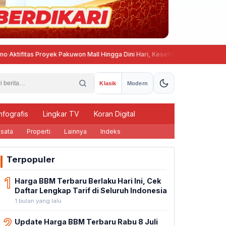
fitas Proyek Pakuwon Mall Hingga Dini Hari, Kesehatan dan Ketenangan W
Klasik
Modern
nfografis
Lingkar TV
Koran Digital
sata
Properti
Lainnya
Indeks
Terpopuler
1
Harga BBM Terbaru Berlaku Hari Ini, Cek
Daftar Lengkap Tarif di Seluruh Indonesia
1 bulan yang lalu
2
Update Harga BBM Terbaru Rabu 8 Juli