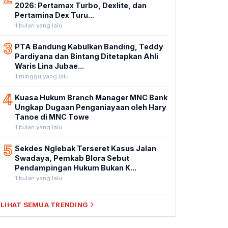
2026: Pertamax Turbo, Dexlite, dan
Pertamina Dex Turu...
1 bulan yang lalu
3
PTA Bandung Kabulkan Banding, Teddy
Pardiyana dan Bintang Ditetapkan Ahli
Waris Lina Jubae...
1 minggu yang lalu
4
Kuasa Hukum Branch Manager MNC Bank
Ungkap Dugaan Penganiayaan oleh Hary
Tanoe di MNC Towe
1 bulan yang lalu
5
Sekdes Nglebak Terseret Kasus Jalan
Swadaya, Pemkab Blora Sebut
Pendampingan Hukum Bukan K...
1 bulan yang lalu
LIHAT SEMUA TRENDING