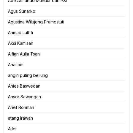
Ade Armando Mundur dari PSI
Agus Sunarko
Agustina Wilujeng Pramestuti
Ahmad Luthfi
Aksi Kamisan
Alfian Aulia Tsani
Anasom
angin puting beliung
Anies Baswedan
Ansor Sawangan
Arief Rohman
atang irawan
Atlet