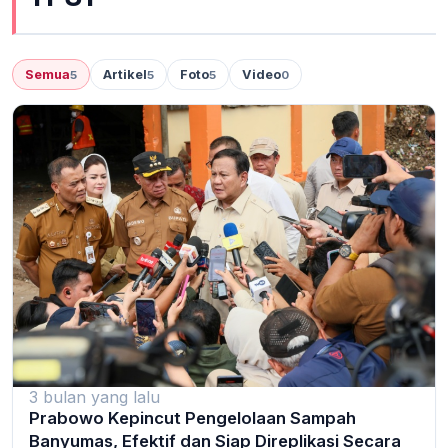
Semua
Artikel
Foto
Video
5
5
5
0
3 bulan yang lalu
Prabowo Kepincut Pengelolaan Sampah
Banyumas, Efektif dan Siap Direplikasi Secara