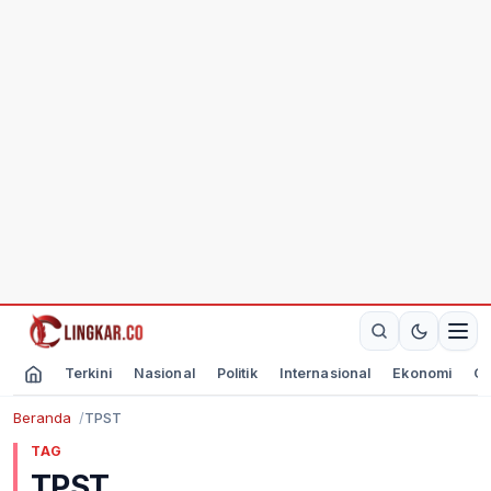
Terkini
Nasional
Politik
Internasional
Ekonomi
Ol
Beranda
TPST
TAG
TPST