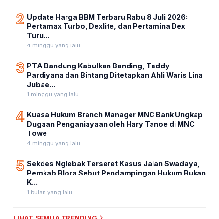
2
Update Harga BBM Terbaru Rabu 8 Juli 2026:
Pertamax Turbo, Dexlite, dan Pertamina Dex
Turu...
4 minggu yang lalu
3
PTA Bandung Kabulkan Banding, Teddy
Pardiyana dan Bintang Ditetapkan Ahli Waris Lina
Jubae...
1 minggu yang lalu
4
Kuasa Hukum Branch Manager MNC Bank Ungkap
Dugaan Penganiayaan oleh Hary Tanoe di MNC
Towe
4 minggu yang lalu
5
Sekdes Nglebak Terseret Kasus Jalan Swadaya,
Pemkab Blora Sebut Pendampingan Hukum Bukan
K...
1 bulan yang lalu
LIHAT SEMUA TRENDING