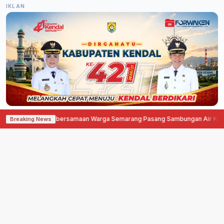
IKLAN
 Der, Simbol Kebersamaan Warga Semarang
·
Pasang Sambungan Air Kini Bis
Breaking News