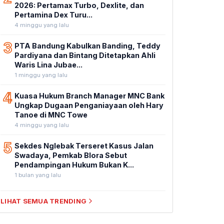
2026: Pertamax Turbo, Dexlite, dan
Pertamina Dex Turu...
4 minggu yang lalu
3
PTA Bandung Kabulkan Banding, Teddy
Pardiyana dan Bintang Ditetapkan Ahli
Waris Lina Jubae...
1 minggu yang lalu
4
Kuasa Hukum Branch Manager MNC Bank
Ungkap Dugaan Penganiayaan oleh Hary
Tanoe di MNC Towe
4 minggu yang lalu
5
Sekdes Nglebak Terseret Kasus Jalan
Swadaya, Pemkab Blora Sebut
Pendampingan Hukum Bukan K...
1 bulan yang lalu
LIHAT SEMUA TRENDING