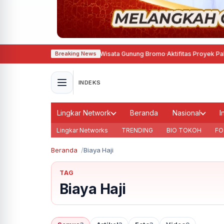
TNBTS Tutup Total Akses Wisata Gunung Bromo
·
Aktifitas Proyek Pakuwon 
Breaking News
INDEKS
Lingkar Network
Beranda
Nasional
I
Lingkar Networks
TRENDING
BIO TOKOH
FO
Beranda
Biaya Haji
TAG
Biaya Haji