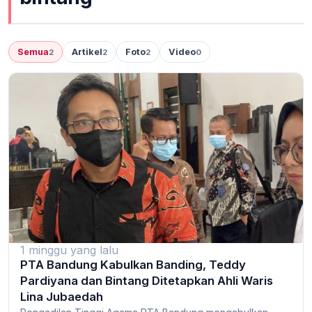
Semua
Artikel
Foto
Video
2
2
2
0
1 minggu yang lalu
PTA Bandung Kabulkan Banding, Teddy
Pardiyana dan Bintang Ditetapkan Ahli Waris
Lina Jubaedah