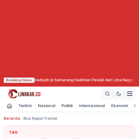
ci Putra Muhammadiyah di Semarang Hadirkan Pesilat dari Lima Negara
·
Kom
Breaking News
Terkini
Nasional
Politik
Internasional
Ekonomi
Ol
Beranda
Bus Rapid Transit
TAG