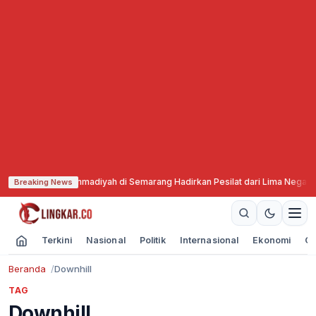
uci Putra Muhammadiyah di Semarang Hadirkan Pesilat dari Lima Negara
·
Kom
Breaking News
Terkini
Nasional
Politik
Internasional
Ekonomi
Ol
Beranda
Downhill
TAG
Downhill