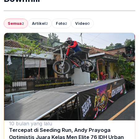
Semua
Artikel
Foto
Video
2
2
2
0
10 bulan yang lalu
Tercepat di Seeding Run, Andy Prayoga
Optimistis Juara Kelas Men Elite 76 IDH Urban